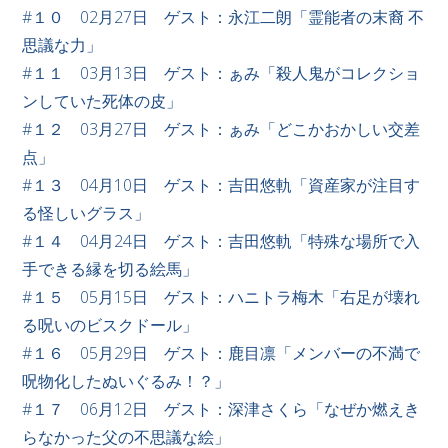
#１０ 02月27日 ゲスト：永江二朗「霊能者の末裔 不
思議な力」
#１１ 03月13日 ゲスト：ぁみ「殺人鬼がコレクショ
ンしていた死体の皮」
#１２ 03月27日 ゲスト：ぁみ「どこかおかしい交差
点」
#１３ 04月10日 ゲスト：吉田悠軌「資産家が注目す
る怪しいグラス」
#１４ 04月24日 ゲスト：吉田悠軌「特殊な場所で入
手できる縁を切る絵馬」
#１５ 05月15日 ゲスト：ハニトラ梅木「右足が壊れ
る呪いのビスクドール」
#１６ 05月29日 ゲスト：鹿目凛「メンバーの不満で
呪物化したぬいぐるみ！？」
#１７ 06月12日 ゲスト：深津さくら「なぜか燃えき
らなかった父の不思議な絵」