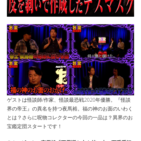
ゲストは怪談師/作家、怪談最恐戦2020年優勝。『怪談
界の帝王』の異名を持つ夜馬裕。福の神のお面のいわく
とは？さらに呪物コレクターの今回の一品は？異界のお
宝鑑定団スタートです！